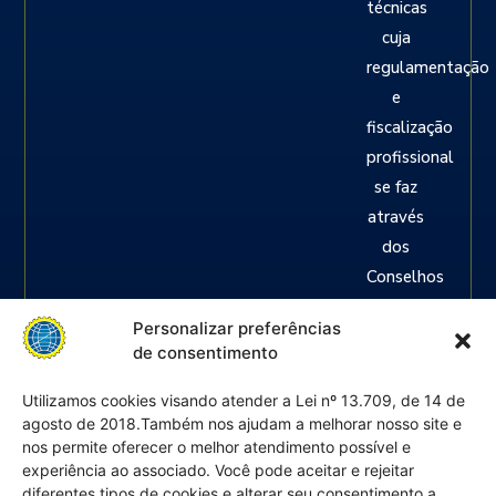
técnicas
cuja
regulamentação
e
fiscalização
profissional
se faz
através
dos
Conselhos
Regionais
Personalizar preferências
das
de consentimento
Categorias,
ou seja:
Utilizamos cookies visando atender a Lei nº 13.709, de 14 de
agosto de 2018.Também nos ajudam a melhorar nosso site e
Engenheiros
nos permite oferecer o melhor atendimento possível e
em
experiência ao associado. Você pode aceitar e rejeitar
geral,
diferentes tipos de cookies e alterar seu consentimento a