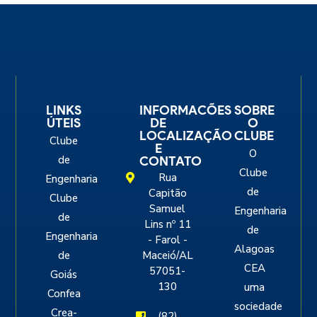
LINKS
INFORMACÕES
SOBRE
ÚTEIS
DE
O
LOCALIZAÇÃO
CLUBE
Clube
E
O
de
CONTATO
Clube
Rua
Engenharia
de
Capitão
Clube
Samuel
Engenharia
de
Lins nº 11
de
Engenharia
- Farol -
Alagoas
de
Maceió/AL
CEA
57051-
Goiás
130
uma
Confea
sociedade
Crea-
(82)