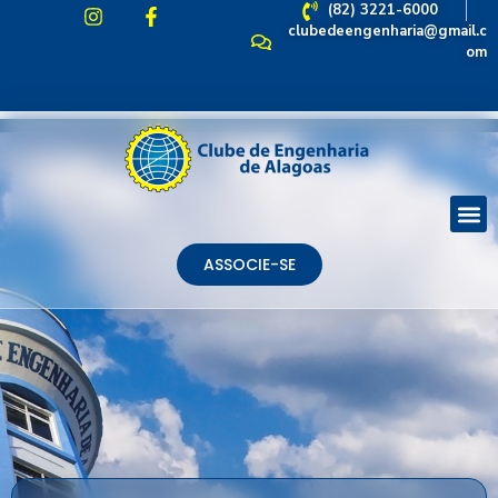
(82) 3221-6000
clubedeengenharia@gmail.c
om
ASSOCIE-SE
ASSOCIE-SE