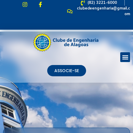
(82) 3221-6000
clubedeengenharia@gmail.c
om
ASSOCIE-SE
ASSOCIE-SE