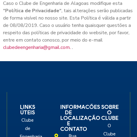
Caso o Clube de Engenharia de Alagoas modifique esta
“Política de Privacidade“
, tais alterações serão publicadas
de forma visível no nosso site. Esta Política é válida a partir
de 08/08/2019. Caso o usuário tenha quaisquer questões a
respeito das políticas de privacidade do website, por favor,
entre em contato conosco, por meio do e-mail
clubedeengenharia@gmail.com.
.
LINKS
INFORMACÕES
SOBRE
ÚTEIS
DE
O
LOCALIZAÇÃO
CLUBE
Clube
E
O
de
CONTATO
Clube
Rua
Engenharia