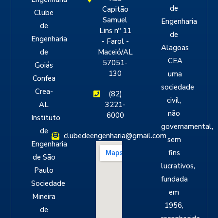
de
Capitão
Clube
Samuel
Engenharia
de
Lins nº 11
de
Engenharia
- Farol -
Alagoas
de
Maceió/AL
CEA
57051-
Goiás
130
uma
Confea
sociedade
Crea-
(82)
civil,
AL
3221-
não
6000
Instituto
governamental,
de
clubedeengenharia@gmail.com
sem
Engenharia
fins
de São
lucrativos,
Paulo
fundada
Sociedade
em
Mineira
1956,
de