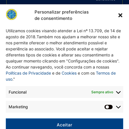
Regionais
Personalizar preferências
das
de consentimento
Categorias,
ou seja:
Utilizamos cookies visando atender a Lei nº 13.709, de 14 de
agosto de 2018.Também nos ajudam a melhorar nosso site e
Engenheiros
nos permite oferecer o melhor atendimento possível e
em
experiência ao associado. Você pode aceitar e rejeitar
geral,
diferentes tipos de cookies e alterar seu consentimento a
agrónomos,
qualquer momento clicando em "Configurações de cookies".
Ao continuar navegando, você concorda com a nossas
geólogos,
Políticas de Privacidade
e de
Cookies
e com os
Termos de
geógrafos,
uso
."
meteorologistas,
químicos
Funcional
Sempre ativo
e
Marketing
demais
profissões
afins.
Aceitar