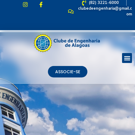
(82) 3221-6000
clubedeengenharia@gmail.c
om
ASSOCIE-SE
ASSOCIE-SE