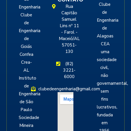
Clube
Rua
Engenharia
de
Capitão
Clube
Samuel
Engenharia
de
Lins nº 11
de
Engenharia
- Farol -
Alagoas
de
Maceió/AL
CEA
57051-
Goiás
130
uma
Confea
sociedade
Crea-
(82)
civil,
AL
3221-
não
6000
Instituto
governamental,
de
clubedeengenharia@gmail.com
sem
Engenharia
fins
de São
lucrativos,
Paulo
fundada
Sociedade
em
Mineira
1956,