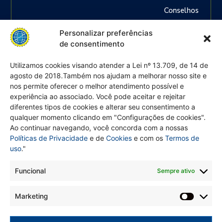
Conselhos
Regionais
Personalizar preferências
das
de consentimento
Categorias,
ou seja:
Utilizamos cookies visando atender a Lei nº 13.709, de 14 de
agosto de 2018.Também nos ajudam a melhorar nosso site e
Engenheiros
nos permite oferecer o melhor atendimento possível e
em
experiência ao associado. Você pode aceitar e rejeitar
geral,
diferentes tipos de cookies e alterar seu consentimento a
agrónomos,
qualquer momento clicando em "Configurações de cookies".
Ao continuar navegando, você concorda com a nossas
geólogos,
Políticas de Privacidade
e de
Cookies
e com os
Termos de
geógrafos,
uso
."
meteorologistas,
químicos
Funcional
Sempre ativo
e
Marketing
demais
profissões