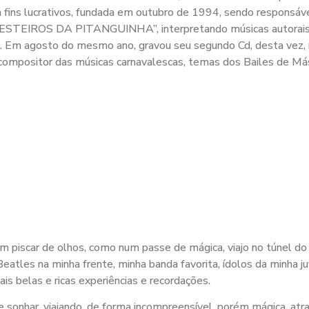
 fins lucrativos, fundada em outubro de 1994, sendo responsáve
STEIROS DA PITANGUINHA”, interpretando músicas autorais, e
Em agosto do mesmo ano, gravou seu segundo Cd, desta vez, re
ompositor das músicas carnavalescas, temas dos Bailes de Más
m piscar de olhos, como num passe de mágica, viajo no túnel do
Beatles na minha frente, minha banda favorita, ídolos da minha 
s belas e ricas experiências e recordações.
 e sonhar, viajando, de forma incompreensível, porém mágica, a