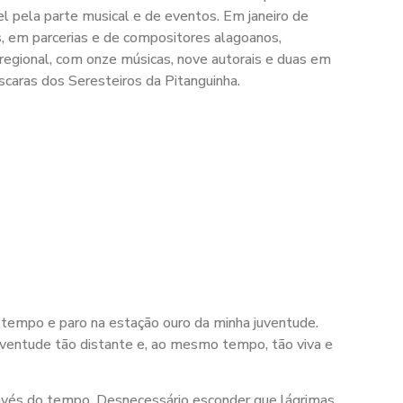
l pela parte musical e de eventos. Em janeiro de
m parcerias e de compositores alagoanos,
gional, com onze músicas, nove autorais e duas em
caras dos Seresteiros da Pitanguinha.
 tempo e paro na estação ouro da minha juventude.
juventude tão distante e, ao mesmo tempo, tão viva e
través do tempo. Desnecessário esconder que lágrimas