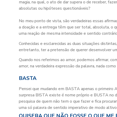
magia, na qual, o ato de dar supera o de receber, faz
absolutas ou hipóteses questionáveis?
No meu ponto de vista, são verdadeiras essas afirm
a doação e a entrega têm que ser total, absoluta, o
uma reação de mesma intensidade e sentido contrário
Conhecidas e esclarecidas as duas situações distinta
entretanto, ter a pretensão de querer desenvolver u
Quando nos referimos ao amor, podemos afirmar, co
amor, na verdadeira expressão da palavra, nada como a
BASTA
Pensei que mudando em BASTA apenas o primeiro A 
surpresa BISTA existe é nome próprio e BUSTA no dic
pesquisa de quem não tem o que fazer e fica procuran
uma só palavra de sentido imperativo de modo altiv
QUISERA QUE NÃO FOSSE O QUE ME 