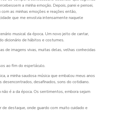
ercebessem a minha emoção. Depois, parei e pensei,
u com as minhas emoções e reações então,
icidade que me envolvia intensamente naquele
enário musical da época. Um novo jeito de cantar,
do dicionário de hábitos e costumes.
as de imagens vivas, muitas delas, velhas conhecidas
sos ao fim do espetáculo.
úsica, a minha saudosa música que embalou meus anos
s desencontrados, desafinados, sons do cotidiano.
m não é a da época. Os sentimentos, embora sejam
ar de destaque, onde guardo com muito cuidado e