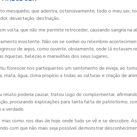
to mesquinho, que adentra, ostensivamente, todo o meu ser, t
or, devastação, destruição.
m volta, que não me permite retroceder, causando sangria na a
amento insistente. Não sei se sonhei ou relembrei acontecimen
congresso de anjos, como ouvinte, obviamente, onde lá estavam 
as riquezas, belezas e maravilhas dos seus lugares.
ntiu florescer nos participantes um sentimento de inveja, ao t
 mata, água, clima propício a todas as culturas e criação de an
relato poderia causar, tratou logo de complementar, afirmando 
rmação, procurando explicações para tanta falta de patriotismo, 
m a verdade.
mas como, nos dias de hoje, onde tudo se vê e se descobre. As
ndo com que não mais seja possível demonstrar desconhecimen