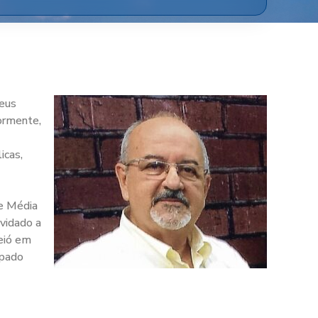
seus
iormente,
icas,
e Média
vidado a
ceió em
upado