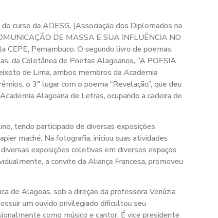
o do curso da ADESG, (Associação dos Diplomados na
IOS DE COMUNICAÇÃO DE MASSA E SUA INFLUÊNCIA NO
la CEPE, Pernambuco. O segundo livro de poemas,
emas, da Coletânea de Poetas Alagoanos, “A POESIA
 Peixoto de Lima, ambos membros da Academia
 prêmios, o 3° lugar com o poema “Revelação”, que deu
 Academia Alagoana de Letras, ocupando a cadeira de
lino, tendo participado de diversas exposições
er maché. Na fotografia, iniciou suas atividades
e diversas exposições coletivas em diversos espaços
ividualmente, a convite da Aliança Francesa, promoveu
ica de Alagoas, sob a direção da professora Venúzia
ssuir um ouvido privilegiado dificultou seu
sionalmente como músico e cantor. É vice presidente