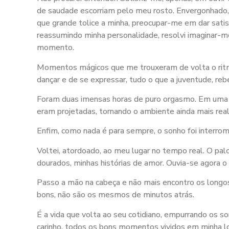
de saudade escorriam pelo meu rosto. Envergonhado,
que grande tolice a minha, preocupar-me em dar sa
reassumindo minha personalidade, resolvi imaginar-
momento.
Momentos mágicos que me trouxeram de volta o ritmo n
dançar e de se expressar, tudo o que a juventude, reb
Foram duas imensas horas de puro orgasmo. Em uma gra
eram projetadas, tornando o ambiente ainda mais real
Enfim, como nada é para sempre, o sonho foi interro
Voltei, atordoado, ao meu lugar no tempo real. O pa
dourados, minhas histórias de amor. Ouvia-se agora o
Passo a mão na cabeça e não mais encontro os longos
bons, não são os mesmos de minutos atrás.
É a vida que volta ao seu cotidiano, empurrando os 
carinho, todos os bons momentos vividos em minha lo