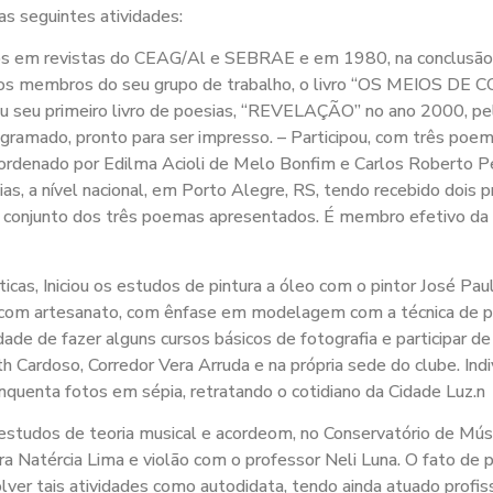
as seguintes atividades:
icos em revistas do CEAG/Al e SEBRAE e em 1980, na conclusã
 com os membros do seu grupo de trabalho, o livro “OS ME
u seu primeiro livro de poesias, “REVELAÇÃO” no ano 2000, pe
agramado, pronto para ser impresso. – Participou, com três po
ordenado por Edilma Acioli de Melo Bonfim e Carlos Roberto
ias, a nível nacional, em Porto Alegre, RS, tendo recebido dois
lo conjunto dos três poemas apresentados. É membro efetivo da
icas, Iniciou os estudos de pintura a óleo com o pintor José Pau
 com artesanato, com ênfase em modelagem com a técnica de papi
de de fazer alguns cursos básicos de fotografia e participar d
Cardoso, Corredor Vera Arruda e na própria sede do clube. Ind
cinquenta fotos em sépia, retratando o cotidiano da Cidade Luz.n
 estudos de teoria musical e acordeom, no Conservatório de Mús
 Natércia Lima e violão com o professor Neli Luna. O fato de po
ver tais atividades como autodidata, tendo ainda atuado profis