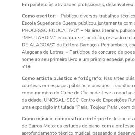
Em paralelo às atividades profissionais, desenvolveu 
Como escritor:
– Publicou diversos trabalhos técn
Escola Superior de Guerra, publicou, juntamente
PROCESSO EDUCATIVO”. – Na área literária, publico
“MEU JARDIM”, encontra-se concluído, revisado e di
DE ALAGOAS”, da Editora Bargaço / Pernambuco, co
Alagoana de Letras. – Participou de concurso de poes
nome ao seu primeiro livro e um prêmio especial pe
nº06
Como artista plástico e fotógrafo:
Nas artes plást
coletivas em espaços públicos e privados. Trabalhou
como membro do Clube do Clic onde teve a oportunida
da cidade: UNCISAL, SESC, Centro de Exposições Ruth 
uma exposição intitulada “Paris, Toujour Paris”, com 
Como músico, compositor e intérprete:
Iniciou os
de Barros Melo: os estudos de piano, com a professora
aprofundamento técnico musical, passando a desenvol