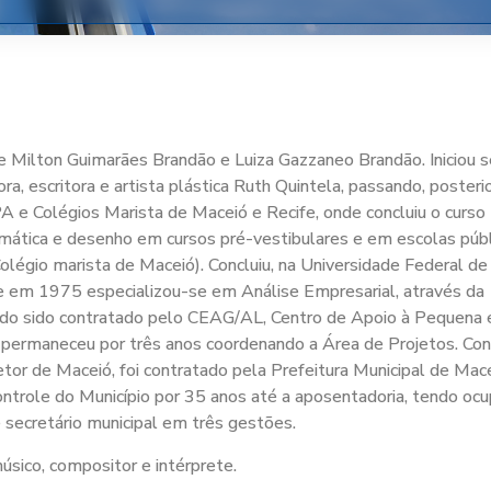
e Milton
Guimarães Brandão e Luiza Gazzaneo Brandão. Iniciou 
, escritora e artista plástica Ruth Quintela, passando, poster
A e Colégios Marista de Maceió e Recife, onde concluiu o curso
mática e desenho em cursos pré-vestibulares e em escolas públ
Colégio marista de Maceió). Concluiu, na Universidade Federal de
e em 1975 especializou-se em Análise Empresarial, através da
do sido contratado pelo CEAG/AL, Centro de Apoio à Pequena 
permaneceu por três anos coordenando a Área de Projetos. Con
etor de Maceió, foi contratado pela Prefeitura Municipal de Ma
role do Município por 35 anos até a aposentadoria, tendo oc
e secretário municipal em três gestões.
 músico, compositor e intérprete.