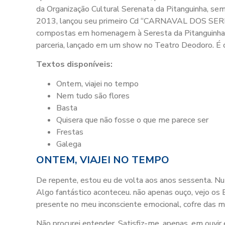
da Organização Cultural Serenata da Pitanguinha, sem
2013, lançou seu primeiro Cd “CARNAVAL DOS SERE
compostas em homenagem à Seresta da Pitanguinha. 
parceria, lançado em um show no Teatro Deodoro. É c
Textos disponíveis:
Ontem, viajei no tempo
Nem tudo são flores
Basta
Quisera que não fosse o que me parece ser
Frestas
Galega
ONTEM, VIAJEI NO TEMPO
De repente, estou eu de volta aos anos sessenta. Nu
Algo fantástico aconteceu. não apenas ouço, vejo os 
presente no meu inconsciente emocional, cofre das mai
Não procurei entender. Satisfiz-me, apenas, em ouvir