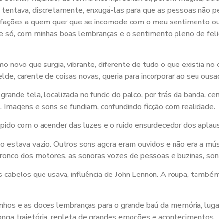
 tentava, discretamente, enxugá-las para que as pessoas não p
tisfações a quem quer que se incomode com o meu sentimento o
me só, com minhas boas lembranças e o sentimento pleno de fel
ovo que surgia, vibrante, diferente de tudo o que existia no c
elde, carente de coisas novas, queria para incorporar ao seu ousa
nde tela, localizada no fundo do palco, por trás da banda, cen
. Imagens e sons se fundiam, confundindo ficção com realidade.
mpido com o acender das luzes e o ruido ensurdecedor dos aplau
lco estava vazio. Outros sons agora eram ouvidos e não era a m
 ronco dos motores, as sonoras vozes de pessoas e buzinas, son
 cabelos que usava, influência de John Lennon. A roupa, també
sonhos e as doces lembranças para o grande baú da memória, lug
nga trajetória, repleta de grandes emoções e acontecimentos.