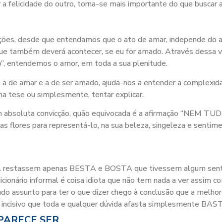
er a felicidade do outro, torna-se mais importante do que buscar 
ações, desde que entendamos que o ato de amar, independe do 
 que também deverá acontecer, se eu for amado. Através dessa v
”, entendemos o amor, em toda a sua plenitude.
s, a de amar e a de ser amado, ajuda-nos a entender a complexi
ma tese ou simplesmente, tentar explicar.
m absoluta convicção, quão equivocada é a afirmação “NEM TU
s flores para representá-lo, na sua beleza, singeleza e sentimen
restassem apenas BESTA e BOSTA que tivessem algum sentido 
ionário informal é coisa idiota que não tem nada a ver assim c
do assunto para ter o que dizer chego à conclusão que a melhor c
o incisivo que toda e qualquer dúvida afasta simplesmente BAS
PARECE SER