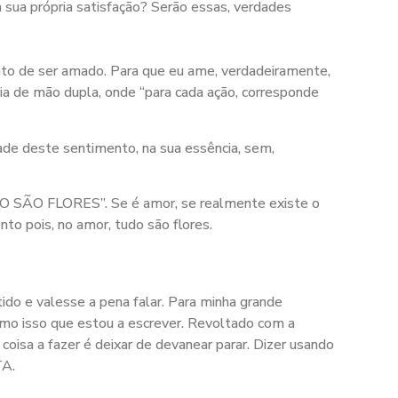
a sua própria satisfação? Serão essas, verdades
ato de ser amado. Para que eu ame, verdadeiramente,
ia de mão dupla, onde “para cada ação, corresponde
dade deste sentimento, na sua essência, sem,
DO SÃO FLORES”. Se é amor, se realmente existe o
to pois, no amor, tudo são flores.
e valesse a pena falar. Para minha grande
omo isso que estou a escrever. Revoltado com a
oisa a fazer é deixar de devanear parar. Dizer usando
TA.