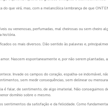
usca do que virá, mas, com a melancólica lembrança de que ON
eis ou venenosas, perfumadas, mal cheirosas ou sem cheiro alg
 história.
nificados os mais diversos. Dão sentido às palavras e, principa
 amor. Nascem espontaneamente e, por não serem plantadas, ap
tece. Invade os campos do coração, espalha-se indomável, não p
entimentos, sem medir consequências, sem delinear ou mensurar
tia é falar, de sentimento, de algo imaterial. Não conseguimos 
 menor domínio sobre o mesmo.
os sentimentos da satisfação e da felicidade. Como fundamen