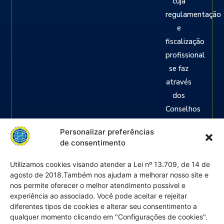
cuja
regulamentação
e
fiscalização
profissional
se faz
através
dos
Conselhos
Regionais
Personalizar preferências
das
de consentimento
Categorias,
ou seja:
Utilizamos cookies visando atender a Lei nº 13.709, de 14 de
agosto de 2018.Também nos ajudam a melhorar nosso site e
Engenheiros
nos permite oferecer o melhor atendimento possível e
em
experiência ao associado. Você pode aceitar e rejeitar
geral,
diferentes tipos de cookies e alterar seu consentimento a
agrónomos,
qualquer momento clicando em "Configurações de cookies".