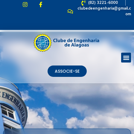
(82) 3221-6000
clubedeengenharia@gmail.c
om
ASSOCIE-SE
ASSOCIE-SE