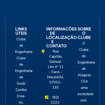
LINKS
INFORMACÕES
SOBRE
ÚTEIS
DE
O
LOCALIZAÇÃO
CLUBE
Clube
E
O
de
CONTATO
Clube
Rua
Engenharia
de
Capitão
Clube
Samuel
Engenharia
de
Lins nº 11
de
Engenharia
- Farol -
Alagoas
de
Maceió/AL
CEA
57051-
Goiás
130
uma
Confea
sociedade
Crea-
(82)
civil,
AL
3221-