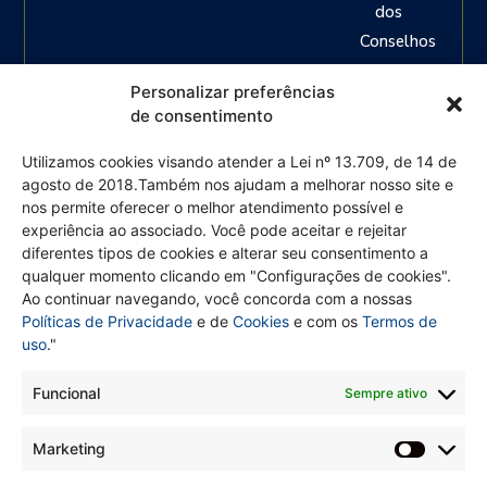
dos
Conselhos
Regionais
Personalizar preferências
das
de consentimento
Categorias,
ou seja:
Utilizamos cookies visando atender a Lei nº 13.709, de 14 de
agosto de 2018.Também nos ajudam a melhorar nosso site e
Engenheiros
nos permite oferecer o melhor atendimento possível e
em
experiência ao associado. Você pode aceitar e rejeitar
geral,
diferentes tipos de cookies e alterar seu consentimento a
agrónomos,
qualquer momento clicando em "Configurações de cookies".
Ao continuar navegando, você concorda com a nossas
geólogos,
Políticas de Privacidade
e de
Cookies
e com os
Termos de
geógrafos,
uso
."
meteorologistas,
químicos
Funcional
Sempre ativo
e
Marketing
demais
profissões