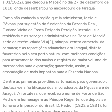
a 01/1822), que chegou a Maceió no dia 27 de dezembro de
1818, onde desembarcou no ancoradouro de Jaraguá.
Como não conhecia a região que ia administrar, Melo e
Póvoas, por sugestão do funcionário da Fazenda Real,
Floriano Vieira da Costa Delgado Perdigão, instalou sua
residência e os serviços administrativos na Boca de Maceió,
sede da recém-criada Vila[3], principal centro comercial da
comarca; e as repartições aduaneiras em Jaraguá, distrito
favorecido pelo seu porto natural com melhores condições
para atracamento dos navios e registro de maior volume de
mercadorias para exportação; garantindo, assim, a
arrecadação de mais impostos para a Fazenda Nacional.
Dentre as primeiras providências tomadas pelo governador,
destaca-se a fortificação dos ancoradouros da Pajussara e de
Jaraguá. A fortaleza, que recebeu o nome de Forte de São
Pedro em homenagem ao Príncipe Regente, que depois se
tornaria o Imperador do Brasil, D. Pedro I (1822 a 1831), foi
construída na divisa entre as duas enseadas.