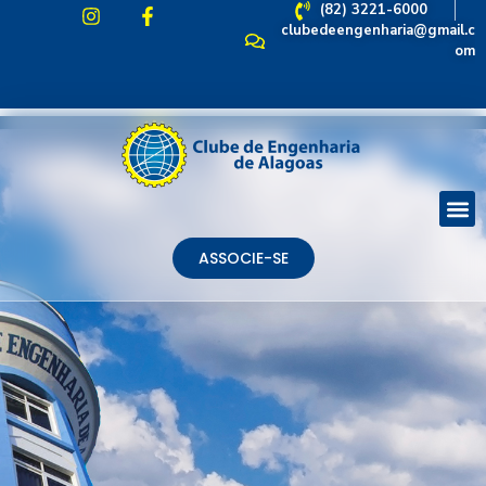
(82) 3221-6000
clubedeengenharia@gmail.c
om
ASSOCIE-SE
ASSOCIE-SE