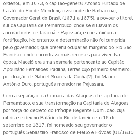
ordenou, em 1673, o capitão-general Afonso Furtado de
Castro do Rio de Mendonça (visconde de Barbacena),
Governador Geral do Brasil (1671 a 1675), a povoar o litoral
sul da Capitania de Pernambuco, onde se situavam os
ancoradouros de Jaraguá e Pajussara, e construir uma
fortificação. No entanto, a determinação não foi cumprida
pelo governador, que preferiu ocupar as margens do Rio São
Francisco onde encontrava mais recursos para viver. Na
época, Maceió era uma sesmaria pertencente ao Capitão
Apolinário Fernandes Padilha, terras cujo primeiro sesmeiro,
por doação de Gabriel Soares da Cunha[2], foi Manoel
Antônio Duro, português morador na Pajussara.
Com a separação da Comarca das Alagoas da Capitania de
Pernambuco, e sua transformação na Capitania de Alagoas
por força do decreto do Príncipe Regente Dom João, cuja
rubrica se deu no Palácio do Rio de Janeiro em 16 de
setembro de 1817, foi nomeado seu governador o
português Sebastião Francisco de Mello e Póvoas (01/1819