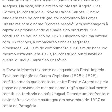
implantação de um estaleiro, o primeiro da Capitania de
Alagoas. Na doca, sob a direção do Mestre Ângelo Dias
Gomes, foi construída a Corveta Rainha Carlota. O navio,
ainda em fase de construção, foi incorporado às Forças
Brasileiras com o nome “Corveta Maceió”, em homenagem à
capital da província onde ele havia sido produzido. Sua
conclusão se deu no ano de 1823. Dispondo de uma bateria
com 18 canhões, a embarcação tinha as seguintes
dimensões: 24,38 m de comprimento e 8,68 m de boca. No
mesmo estaleiro, em 1828, foi construído outro navio de
guerra, o Brigue-Barca São Cristóvão.
A Corveta Maceió fez parte da esquadra do Brasil Império.
Teve participação na Guerra Cisplatina (1825 a 1828),
conflito armado que aconteceu entre Brasil e Argentina pela
posse da província de mesmo nome, região que atualmente
constitui o território do país Uruguai. Durante um confronto, o
navio sofreu avarias e naufragou em novembro de 1827 na
costa da Patagônia.