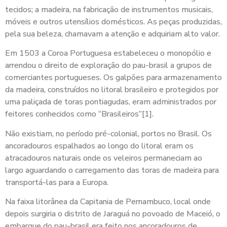
tecidos; a madeira, na fabricação de instrumentos musicais,
móveis e outros utensílios domésticos. As peças produzidas,
pela sua beleza, chamavam a atenção e adquiriam alto valor.
Em 1503 a Coroa Portuguesa estabeleceu o monopólio e
arrendou o direito de exploração do pau-brasil a grupos de
comerciantes portugueses. Os galpões para armazenamento
da madeira, construídos no litoral brasileiro e protegidos por
uma paliçada de toras pontiagudas, eram administrados por
feitores conhecidos como “Brasileiros”[1].
Não existiam, no período pré-colonial, portos no Brasil. Os
ancoradouros espalhados ao longo do litoral eram os
atracadouros naturais onde os veleiros permaneciam ao
largo aguardando o carregamento das toras de madeira para
transportá-las para a Europa.
Na faixa litorânea da Capitania de Pernambuco, local onde
depois surgiria o distrito de Jaraguá no povoado de Maceió, o
embarque do pau-brasil era feito nos ancoradouros de