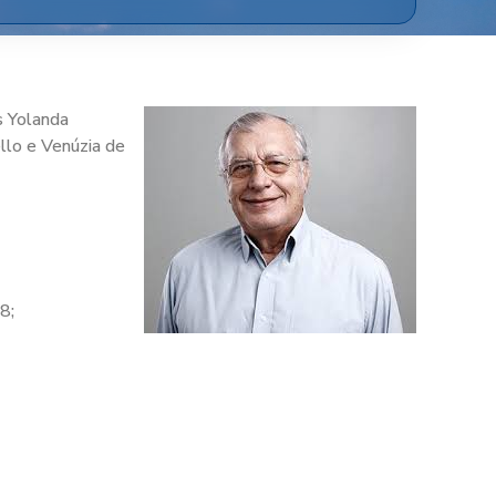
s Yolanda
ello e Venúzia de
8;