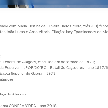
sado com Maria Cristina de
Oliveira Barros Melo, três (03) filho
netos João Lucas e Anna Vitória. Filiação: Jacy Epaminondas de M
;
ade Federal de Alagoas, concluído em dezembro de 1971;
is da Reserva – NPOR/20ºBC – Batalhão Caçadores – ano 1967/6
scola Superior de Guerra – 1972;
aliações.
tiça de Alagoas;
Sistema CONFEA/CREA – ano 2018;