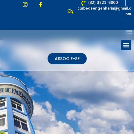
(82) 3221-6000
clubedeengenharia@gmail.c
om
ASSOCIE-SE
ASSOCIE-SE