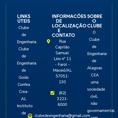
LINKS
INFORMACÕES
SOBRE
ÚTEIS
DE
O
LOCALIZAÇÃO
CLUBE
Clube
E
O
de
CONTATO
Clube
Rua
Engenharia
de
Capitão
Clube
Samuel
Engenharia
de
Lins nº 11
de
Engenharia
- Farol -
Alagoas
de
Maceió/AL
CEA
57051-
Goiás
130
uma
Confea
sociedade
Crea-
(82)
civil,
AL
3221-
não
6000
Instituto
governamental,
de
clubedeengenharia@gmail.com
sem