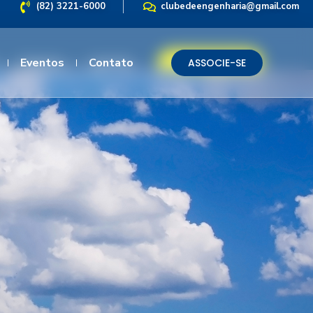
(82) 3221-6000
clubedeengenharia@gmail.com
Eventos
Eventos
Contato
Contato
ASSOCIE-SE
ASSOCIE-SE