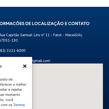
FORMACÕES DE LOCALIZAÇÃO E CONTATO
Rua Capitão Samuel Lins nº 11 - Farol - Maceió/AL
57051-130
(82) 3221-6000
clubedeengenharia@gmail.com
to
gosto de
ferecer o melhor
tar e rejeitar
lquer momento
do, você
 com os
Termos