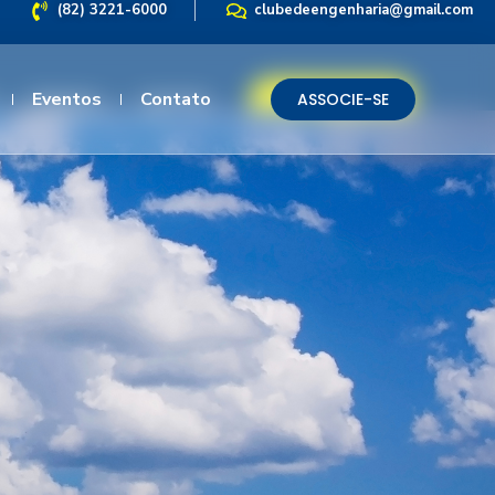
(82) 3221-6000
clubedeengenharia@gmail.com
Eventos
Eventos
Contato
Contato
ASSOCIE-SE
ASSOCIE-SE